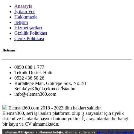
Anasayfa
İş ilanı Ver
Hakkımızda
iletişim
Hizmet şartları
Gizlilik Politikası
Çerez Politikası
İletişim
0850 888 1 777
Teknik Destek Hattı
0532 436 50 26
Kartaltepe Mah. Göktepe Sok. No:2/1
Sefaköy/Küçükçekmece/İstanbul
info@eleman360.com
Eleman360.com 2018 - 2023 tüm hakları saklıdır.
Eleman360, seri iş ilanları platformu olup iş arayanlar için üyelik
sistemi ve ilanlarda başvur butonu yoktur. İş arayanlardan herhangi
bir kayıt ve CV almamaktadır.
eleman360 �erez kullanmaktad�r, sitemizi kullanarak
�erez Politikam�z�