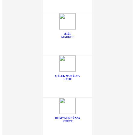
A101
MARKET
ÇÝLEK MOBÝLYA
SATIÞ
DOMÝNOS PÝZZA
KURYE