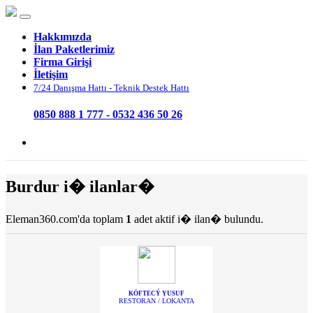
Hakkımızda
İlan Paketlerimiz
Firma Girişi
İletişim
7/24 Danışma Hattı - Teknik Destek Hattı
0850 888 1 777 - 0532 436 50 26
Burdur i� ilanlar�
Eleman360.com'da toplam
1
adet aktif i� ilan� bulundu.
KÖFTECÝ YUSUF
RESTORAN / LOKANTA