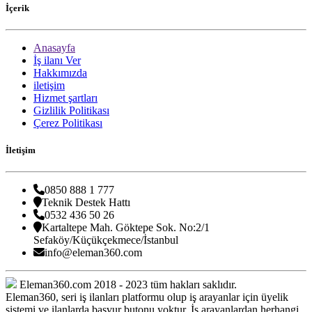
İçerik
Anasayfa
İş ilanı Ver
Hakkımızda
iletişim
Hizmet şartları
Gizlilik Politikası
Çerez Politikası
İletişim
0850 888 1 777
Teknik Destek Hattı
0532 436 50 26
Kartaltepe Mah. Göktepe Sok. No:2/1
Sefaköy/Küçükçekmece/İstanbul
info@eleman360.com
Eleman360.com 2018 - 2023 tüm hakları saklıdır.
Eleman360, seri iş ilanları platformu olup iş arayanlar için üyelik
sistemi ve ilanlarda başvur butonu yoktur. İş arayanlardan herhangi