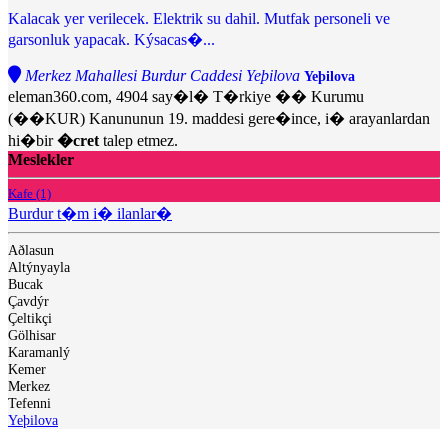
Kalacak yer verilecek. Elektrik su dahil. Mutfak personeli ve
garsonluk yapacak. Kýsacas�...
Merkez Mahallesi Burdur Caddesi Yeþilova
Yeþilova
eleman360.com, 4904 say�l� T�rkiye �� Kurumu
(��KUR) Kanununun 19. maddesi gere�ince, i� arayanlardan
hi�bir
�cret
talep etmez.
Meslekler
Kafe (1)
Burdur t�m i� ilanlar�
Aðlasun
Altýnyayla
Bucak
Çavdýr
Çeltikçi
Gölhisar
Karamanlý
Kemer
Merkez
Tefenni
Yeþilova