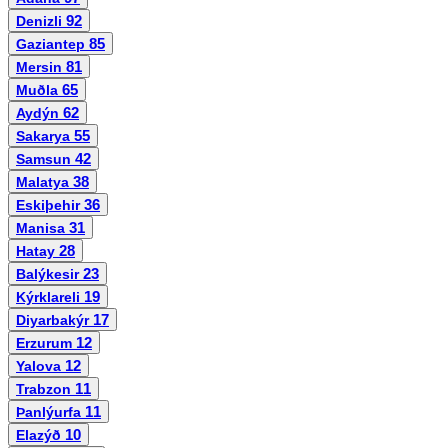
92
Denizli
85
Gaziantep
81
Mersin
65
Muðla
62
Aydýn
55
Sakarya
42
Samsun
38
Malatya
36
Eskiþehir
31
Manisa
28
Hatay
23
Balýkesir
19
Kýrklareli
17
Diyarbakýr
12
Erzurum
12
Yalova
11
Trabzon
11
Þanlýurfa
10
Elazýð