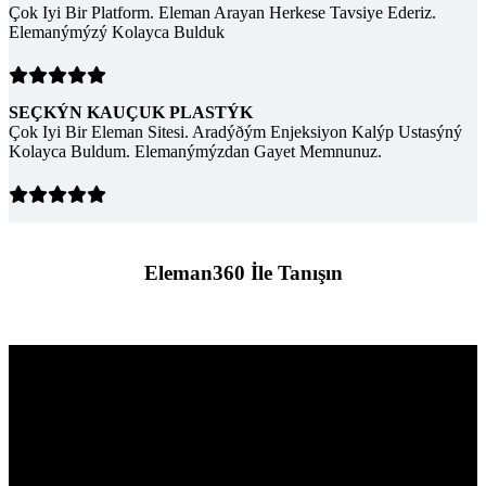
Çok Iyi Bir Platform. Eleman Arayan Herkese Tavsiye Ederiz.
Elemanýmýzý Kolayca Bulduk
SEÇKÝN KAUÇUK PLASTÝK
Çok Iyi Bir Eleman Sitesi. Aradýðým Enjeksiyon Kalýp Ustasýný
Kolayca Buldum. Elemanýmýzdan Gayet Memnunuz.
Eleman360 İle Tanışın