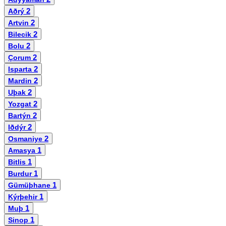
2
Aðrý
2
Artvin
2
Bilecik
2
Bolu
2
Çorum
2
Isparta
2
Mardin
2
Uþak
2
Yozgat
2
Bartýn
2
Iðdýr
2
Osmaniye
1
Amasya
1
Bitlis
1
Burdur
1
Gümüþhane
1
Kýrþehir
1
Muþ
1
Sinop