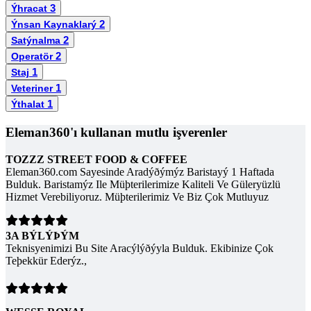
3
Ýhracat
2
Ýnsan Kaynaklarý
2
Satýnalma
2
Operatör
1
Staj
1
Veteriner
1
Ýthalat
Eleman360'ı kullanan mutlu işverenler
TOZZZ STREET FOOD & COFFEE
Eleman360.com Sayesinde Aradýðýmýz Baristayý 1 Haftada
Bulduk. Baristamýz Ile Müþterilerimize Kaliteli Ve Güleryüzlü
Hizmet Verebiliyoruz. Müþterilerimiz Ve Biz Çok Mutluyuz
3A BÝLÝÞÝM
Teknisyenimizi Bu Site Aracýlýðýyla Bulduk. Ekibinize Çok
Teþekkür Ederýz.,