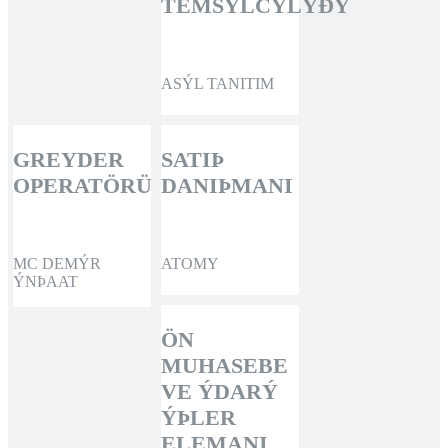
TEMSÝLCÝLÝÐÝ
ASÝL TANITIM
GREYDER
SATIÞ
OPERATÖRÜ
DANIÞMANI
MC DEMÝR
ATOMY
ÝNÞAAT
ÖN
MUHASEBE
VE ÝDARÝ
ÝÞLER
ELEMANI