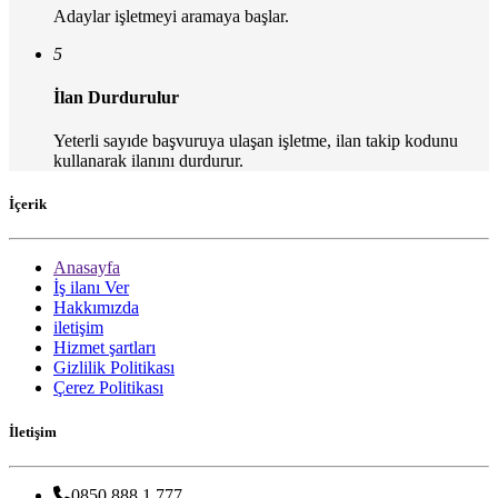
Adaylar işletmeyi aramaya başlar.
5
İlan Durdurulur
Yeterli sayıde başvuruya ulaşan işletme, ilan takip kodunu
kullanarak ilanını durdurur.
İçerik
Anasayfa
İş ilanı Ver
Hakkımızda
iletişim
Hizmet şartları
Gizlilik Politikası
Çerez Politikası
İletişim
0850 888 1 777