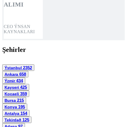
ALIMI
CEO ÝNSAN
KAYNAKLARI
Şehirler
2352
Ýstanbul
658
Ankara
434
Ýzmir
425
Kayseri
359
Kocaeli
215
Bursa
195
Konya
154
Antalya
125
Tekirdað
97
Adana