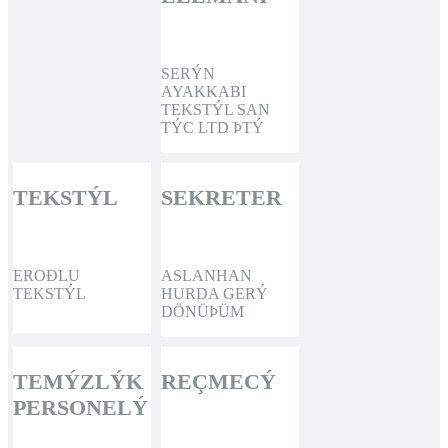
SERÝN
AYAKKABI
TEKSTÝL SAN
TÝC LTD ÞTÝ
TEKSTÝL
SEKRETER
EROÐLU
ASLANHAN
TEKSTÝL
HURDA GERÝ
DÖNÜÞÜM
TEMÝZLÝK
REÇMECÝ
PERSONELÝ