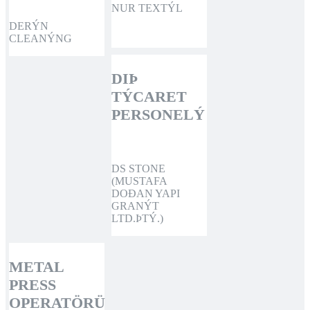
NUR TEXTÝL
DERÝN
CLEANÝNG
DIÞ
TÝCARET
PERSONELÝ
DS STONE
(MUSTAFA
DOÐAN YAPI
GRANÝT
LTD.ÞTÝ.)
METAL
PRESS
OPERATÖRÜ