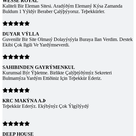
WESSE ROYAL
Kaliteli Bir Eleman Sitesi. Aradýðým Elemaný Kýsa Zamanda
Buldum 1 Yýldýr Beraber Çalýþýyoruz. Teþekkürler.
DUYAR VÝLLA
Guvenilir Bir Site Olmasý Dolayýsýyla Buraya Ilan Verdim. Destek
Ekibi Çok Ilgili Ve Yardýmseverdi.
SAHIBINDEN GAYRÝMENKUL
Kurumsal Býr Ýþletme. Birlikte Çalýþtýðýmýz Sekreteri
Bulmamýza Yardým Ettiðiniz Için Teþekkür Ederiz.
KRC MAKÝNA A.Þ
Teþekkür Ederýz. Ekýbýnýz Çok Ýlgýlýydý
DEEP HOUSE