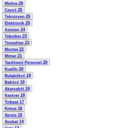
26
Medya
25
Çaycý
25
Teknisyen
25
Elektronik
24
Asistan
23
Tekniker
23
Tezgahtar
22
Montaj
21
Mimar
20
Yardýmcý Personel
20
Kuaför
19
Bulaþýkçý
19
Bakýcý
19
Akaryakýt
18
Kasiyer
17
Ýnþaat
16
Kimya
15
Servis
14
Avukat
13