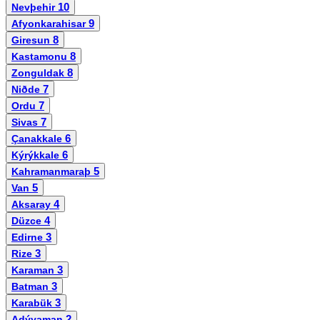
10
Nevþehir
9
Afyonkarahisar
8
Giresun
8
Kastamonu
8
Zonguldak
7
Niðde
7
Ordu
7
Sivas
6
Çanakkale
6
Kýrýkkale
5
Kahramanmaraþ
5
Van
4
Aksaray
4
Düzce
3
Edirne
3
Rize
3
Karaman
3
Batman
3
Karabük
2
Adýyaman