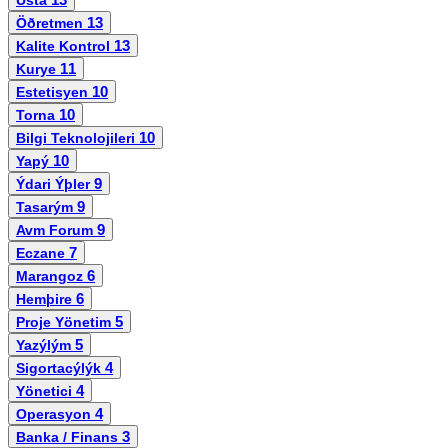
Usta
13
Öðretmen
13
Kalite Kontrol
11
Kurye
10
Estetisyen
10
Torna
10
Bilgi Teknolojileri
10
Yapý
9
Ýdari Ýþler
9
Tasarým
9
Avm Forum
7
Eczane
6
Marangoz
6
Hemþire
5
Proje Yönetim
5
Yazýlým
4
Sigortacýlýk
4
Yönetici
4
Operasyon
3
Banka / Finans