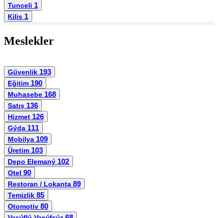
1
Tunceli
1
Kilis
Meslekler
193
Güvenlik
190
Eğitim
168
Muhasebe
136
Satış
126
Hizmet
111
Gýda
109
Mobilya
103
Üretim
102
Depo Elemaný
90
Otel
89
Restoran / Lokanta
85
Temizlik
80
Otomotiv
68
Vasýflý-Vasýfsýz