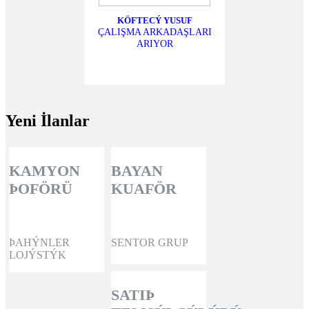
KÖFTECÝ YUSUF
ÇALIŞMA ARKADAŞLARI
ARIYOR
Yeni İlanlar
KAMYON
BAYAN
ÞOFÖRÜ
KUAFÖR
ÞAHÝNLER
SENTOR GRUP
LOJÝSTÝK
SATIÞ